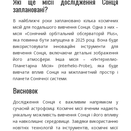
Які ще місії дослідження Сонця
заплановані?
В найближчі роки заплановано кілька космічних
місій для подальшого вивчення Сонця. Одна з них –
місія «Сонячний орбітальний обсерваторій Plus»,
яка повинна бути запущена в 2025 році. Вона буде
використовувати інноваційні інструменти для
вивчення Сонця, включаючи детальні зображення
його атмосфери. Інша місія – «Интерхелио-
Планетарна Місія» (Interhelio-Probe), яка буде
вивчати вплив Сонця на міжпланетний простір і
планети Сонячної системи.
Висновок
Дослідження Сонця є важливим напрямком у
сучасній астрофізиці. Космічні місії вченим надають
унікальну можливість вивчення Сонця і його впливу
на навколишнє середовище. Завдяки використанню
новітніх технологій та інструментів, космічні місії