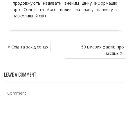
продовжують надавати вченим цінну інформацію
про Сонце та його вплив на нашу планету і
навколишній світ.
Н
Схід та захід сонця
50 цікавих фактів про
а
місяць
в
и
г
LEAVE A COMMENT
а
ц
и
я
п
о
з