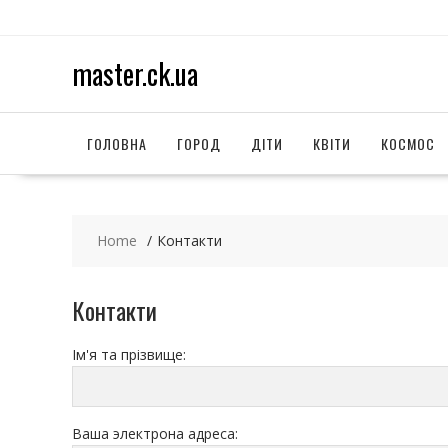
S
k
i
master.ck.ua
p
t
o
c
ГОЛОВНА
ГОРОД
ДІТИ
КВІТИ
КОСМОС
o
n
t
e
Home
Контакти
n
t
Контакти
Ім'я та прізвище:
Ваша электрона адреса: