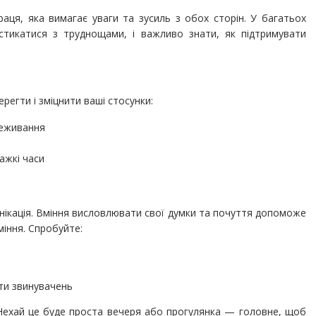
ця, яка вимагає уваги та зусиль з обох сторін. У багатьох
 стикатися з труднощами, і важливо знати, як підтримувати
ерегти і зміцнити ваші стосунки:
ереживання
ажкі часи
унікація. Вміння висловлювати свої думки та почуття допоможе
іння. Спробуйте:
ти звинувачень
 Нехай це буде проста вечеря або прогулянка — головне, щоб