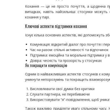
Кохання — це не просто почуття, а щоденна пра
випадках, навіть найсильніші стосунки можуть
кохання у парі.
Ключові аспекти підтримки кохання
Існує кілька основних аспектів, які допоможуть зб
Комунікація: відкритий діалог про почуття і п
Час на разом: спільні активності та відпочинок
Підтримка: емоційна та моральна підтримка у в
Довіра: чесність та прозорість у стосунках
Як покращити комунікацію
Одним із найважливіших аспектів стосунків є ком
уникнути непорозумінь та покращить взаєморозум
Висловлювати свої думки без критики
Слухати партнера, не перебиваючи
Використовувати “я”-повідомлення, щоб уника
Також важливо приділяти увагу спільному часу.