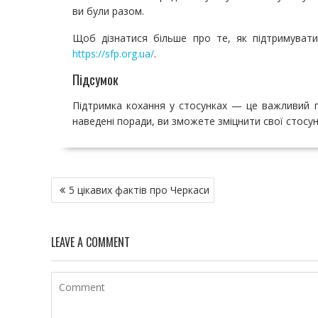
ви були разом.
Щоб дізнатися більше про те, як підтримуват
https://sfp.org.ua/
.
Підсумок
Підтримка кохання у стосунках — це важливий п
наведені поради, ви зможете зміцнити свої стосун
Н
5 цікавих фактів про Черкаси
а
в
и
LEAVE A COMMENT
г
а
ц
и