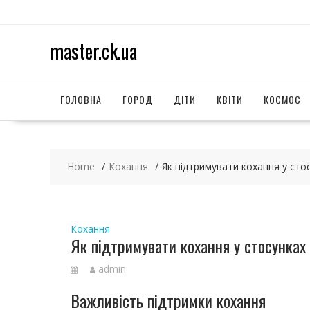
S
k
i
master.ck.ua
p
t
o
c
ГОЛОВНА
ГОРОД
ДІТИ
КВІТИ
КОСМОС
o
n
t
e
Home
Кохання
Як підтримувати кохання у сто
n
t
Кохання
Як підтримувати кохання у стосунках
admin
Важливість підтримки кохання