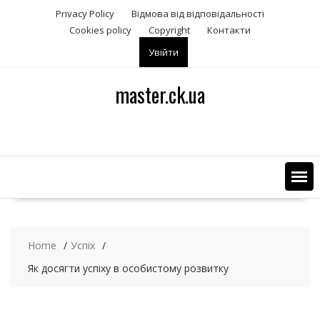
S
Privacy Policy
Відмова від відповідальності
k
Сookies policy
Copyright
Контакти
i
Увійти
p
t
o
master.ck.ua
c
o
n
t
e
n
t
Home
Успіх
Як досягти успіху в особистому розвитку