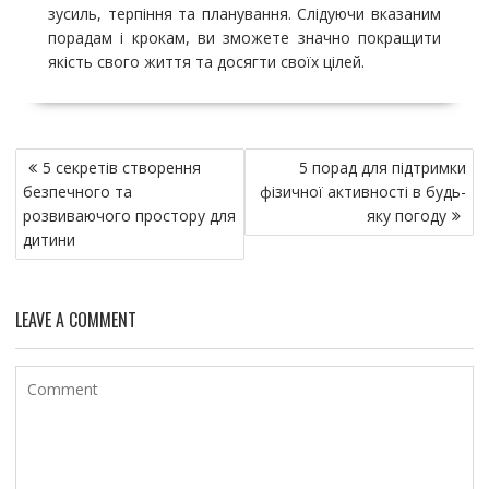
зусиль, терпіння та планування. Слідуючи вказаним
порадам і крокам, ви зможете значно покращити
якість свого життя та досягти своїх цілей.
Н
5 секретів створення
5 порад для підтримки
а
безпечного та
фізичної активності в будь-
в
розвиваючого простору для
яку погоду
и
дитини
г
а
LEAVE A COMMENT
ц
и
я
п
о
з