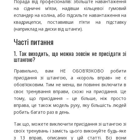
Порада від професіоналів: збільште навантаження
на сідничні м’язи, надівши кільцевої гумовий
еспандер на коліна, або підсильте навантаження на
квадрицепси, поставивши п’яти на підставку
(наприклад на диски від штанги).
Часті питання
1. Так виходить, що можна зовсім не присідати зі
штангою?
Правильно, вам НЕ ОБОВ’ЯЗКОВО робити
присідання зі штангою, а «король вправ» не є
обов’язковим. Тим не менш, ви повинні включити в
своє тренування вправи, схожі на присідання. Це
тому, що присідання – це більше, ніж просто
вправа, це також модель руху, яку більшість людей
робить багато раз в день.
Так що, можете виключити присідання зі штангою зі
своїх тренувань і замість цього виконуйте будь-яке
з 13 вправ, описаних у цій статті. Всі вони