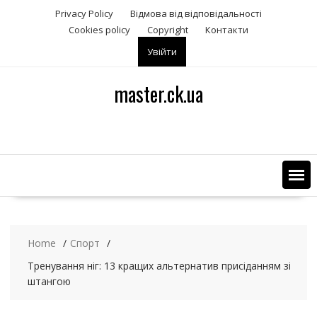
S
Privacy Policy
Відмова від відповідальності
k
Сookies policy
Copyright
Контакти
i
Увійти
p
t
o
master.ck.ua
c
o
n
t
e
n
t
Home
Спорт
Тренування ніг: 13 кращих альтернатив присіданням зі
штангою