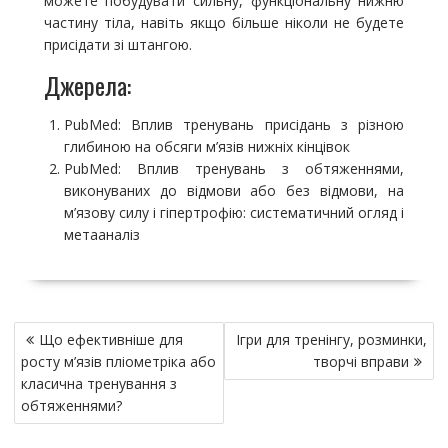
можете побудувати сильну, функціональну нижню
частину тіла, навіть якщо більше ніколи не будете
присідати зі штангою.
Джерела:
PubMed: Вплив тренувань присідань з різною
глибиною на обсяги м’язів нижніх кінцівок
PubMed: Вплив тренувань з обтяженнями,
виконуваних до відмови або без відмови, на
м’язову силу і гіпертрофію: систематичний огляд і
метааналіз
Н
Що ефективніше для
Ігри для тренінгу, розминки,
а
росту м’язів пліометріка або
творчі вправи
в
класична тренування з
и
обтяженнями?
г