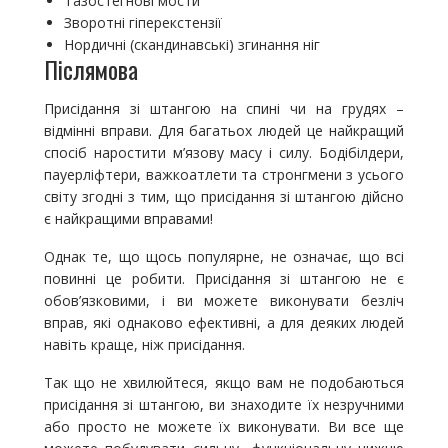
Тазостегнові мости
Зворотні гіперекстензії
Нордичні (скандинавські) згинання ніг
Післямова
Присідання зі штангою на спині чи на грудях –
відмінні вправи. Для багатьох людей це найкращий
спосіб наростити м’язову масу і силу. Бодібілдери,
пауерліфтери, важкоатлети та стронгмени з усього
світу згодні з тим, що присідання зі штангою дійсно
є найкращими вправами!
Однак те, що щось популярне, не означає, що всі
повинні це робити. Присідання зі штангою не є
обов’язковими, і ви можете виконувати безліч
вправ, які однаково ефективні, а для деяких людей
навіть краще, ніж присідання.
Так що не хвилюйтеся, якщо вам не подобаються
присідання зі штангою, ви знаходите їх незручними
або просто не можете їх виконувати. Ви все ще