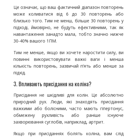
Це означає, що ваш фактичний діапазон повторень
може коливатися від 6 до 30 повторень або
близько того. Тим не менш, більше 30 повторень у
підході, ймовірно, не будуть ефективними, так як
навантаження занадто мала, тобто значно нижче
30-40% вашого 1ПМ.
Тим не менше, якщо ви хочете наростити силу, ви
повинні використовувати важкі ваги і менша
кількість повторень, зазвичай п’ять або менше за
підхід.
3. Впливають присідання на коліна?
Присідання не шкідливі для колін. Це абсолютно
природний рух. Люди, які знаходять присідання
важкими або болісними, часто мають гіпертонус,
обмежену рухливість або раніше існуюче
захворювання суглобів, наприклад, артрит.
Якщо при присіданнях болять коліна, вам слід