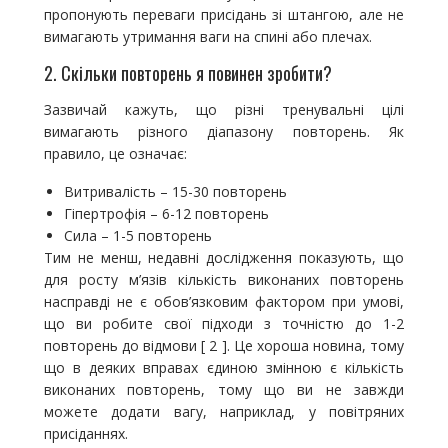
пропонують переваги присідань зі штангою, але не
вимагають утримання ваги на спині або плечах.
2. Скільки повторень я повинен зробити?
Зазвичай кажуть, що різні тренувальні цілі
вимагають різного діапазону повторень. Як
правило, це означає:
Витривалість – 15-30 повторень
Гіпертрофія – 6-12 повторень
Сила – 1-5 повторень
Тим не менш, недавні дослідження показують, що
для росту м’язів кількість виконаних повторень
насправді не є обов’язковим фактором при умові,
що ви робите свої підходи з точністю до 1-2
повторень до відмови [ 2 ]. Це хороша новина, тому
що в деяких вправах єдиною змінною є кількість
виконаних повторень, тому що ви не завжди
можете додати вагу, наприклад, у повітряних
присіданнях.