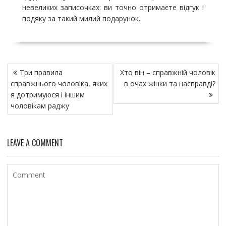
невеликих записочках: ви точно отримаєте відгук і
подяку за такий милий подарунок.
Н
Три правила
Хто він – справжній чоловік
а
справжнього чоловіка, яких
в очах жінки та насправді?
в
я дотримуюся і іншим
и
чоловікам раджу
г
а
LEAVE A COMMENT
ц
и
я
п
о
з