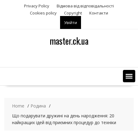
S
Privacy Policy
Відмова від відповідальності
k
Сookies policy
Copyright
Контакти
i
Увійти
p
t
o
master.ck.ua
c
o
n
t
e
n
t
Home
Родина
Що подарувати дружині на день народження: 20
найкращих ідей від приємних процедур до техніки