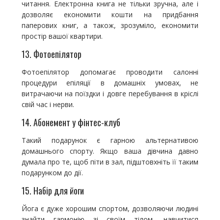
читання. Електронна книга не тільки зручна, але і
дозволяє економити кошти на придбання
паперових книг, а також, зрозуміло, економити
простір вашої квартири.
13. Фотоепілятор
Фотоепілятор допомагає проводити салонні
процедури епіляції в домашніх умовах, не
витрачаючи на поїздки і довге перебування в кріслі
свій час і нерви.
14. Абонемент у фінтес-клуб
Такий подарунок є гарною альтернативою
домашнього спорту. Якщо ваша дівчина давно
думала про те, щоб піти в зал, підштовхніть її таким
подарунком до дії.
15. Набір для йоги
Йога є дуже хорошим спортом, дозволяючи людині
знайти гармонію зі своїм тілом, навчитися