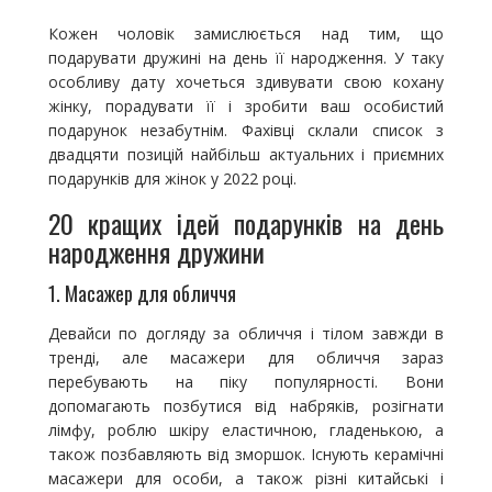
Кожен чоловік замислюється над тим, що
подарувати дружині на день її народження. У таку
особливу дату хочеться здивувати свою кохану
жінку, порадувати її і зробити ваш особистий
подарунок незабутнім. Фахівці склали список з
двадцяти позицій найбільш актуальних і приємних
подарунків для жінок у 2022 році.
20 кращих ідей подарунків на день
народження дружини
1. Масажер для обличчя
Девайси по догляду за обличчя і тілом завжди в
тренді, але масажери для обличчя зараз
перебувають на піку популярності. Вони
допомагають позбутися від набряків, розігнати
лімфу, роблю шкіру еластичною, гладенькою, а
також позбавляють від зморшок. Існують керамічні
масажери для особи, а також різні китайські і