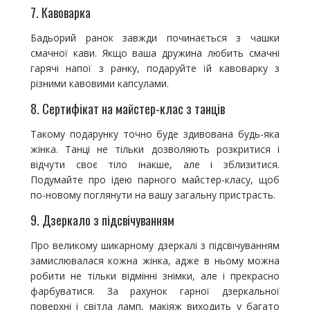
7. Кавоварка
Бадьорий ранок завжди починається з чашки
смачної кави. Якщо ваша дружина любить смачні
гарячі напої з ранку, подаруйте їй кавоварку з
різними кавовими капсулами.
8. Сертифікат на майстер-клас з танців
Такому подарунку точно буде здивована будь-яка
жінка. Танці не тільки дозволяють розкритися і
відчути своє тіло інакше, але і зблизитися.
Подумайте про ідею парного майстер-класу, щоб
по-новому поглянути на вашу загальну пристрасть.
9. Дзеркало з підсвічуванням
Про великому шикарному дзеркалі з підсвічуванням
замислювалася кожна жінка, адже в ньому можна
робити не тільки відмінні знімки, але і прекрасно
фарбуватися. За рахунок гарної дзеркальної
поверхні і світла ламп, макіяж виходить у багато