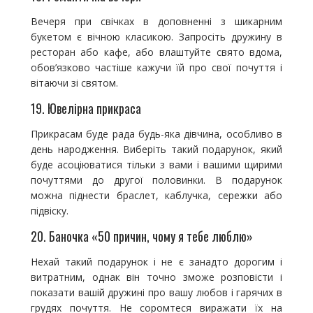
Вечеря при свічках в доповненні з шикарним
букетом є вічною класикою. Запросіть дружину в
ресторан або кафе, або влаштуйте свято вдома,
обов’язково частіше кажучи їй про свої почуття і
вітаючи зі святом.
19. Ювелірна прикраса
Прикрасам буде рада будь-яка дівчина, особливо в
день народження. Виберіть такий подарунок, який
буде асоціюватися тільки з вами і вашими щирими
почуттями до другої половинки. В подарунок
можна піднести браслет, каблучка, сережки або
підвіску.
20. Баночка «50 причин, чому я тебе люблю»
Нехай такий подарунок і не є занадто дорогим і
витратним, однак він точно зможе розповісти і
показати вашій дружині про вашу любов і гарячих в
грудях почуття. Не соромтеся виражати їх на