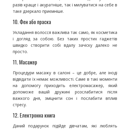
разів краще і акуратніше, так і милуватися на себе в
таке дзеркало приємніше.
10. Фен або праска
Укладання волосся важлива так само, як косметика
і догляд за собою. Без таких простих гаджетів
швидко створити собі вдалу зачіску далеко не
просто.
11. Масажер
Процедури масажу в салоні – це добре, але іноді
відвідати їх немає можливості. Саме в такі моменти
на допомогу приходить електромасажер, який
допоможе вашій дружині розслабитися після
важкого дня, зміцнити сон і послабити вплив
стресу.
12. Електронна книга
Даний подарунок підійде дівчатам, які люблять