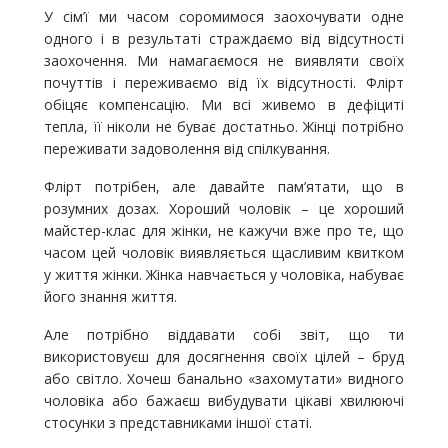
У сім’ї ми часом соромимося заохочувати одне
одного і в результаті страждаємо від відсутності
заохочення. Ми намагаємося не виявляти своїх
почуттів і переживаємо від їх відсутності. Флірт
обіцяє компенсацію. Ми всі живемо в дефіциті
тепла, її ніколи не буває достатньо. Жінці потрібно
переживати задоволення від спілкування.
Флірт потрібен, але давайте пам’ятати, що в
розумних дозах. Хороший чоловік – це хороший
майстер-клас для жінки, не кажучи вже про те, що
часом цей чоловік виявляється щасливим квитком
у життя жінки. Жінка навчається у чоловіка, набуває
його знання життя.
Але потрібно віддавати собі звіт, що ти
використовуєш для досягнення своїх цілей – бруд
або світло. Хочеш банально «захомутати» видного
чоловіка або бажаєш вибудувати цікаві хвилюючі
стосунки з представниками іншої статі.