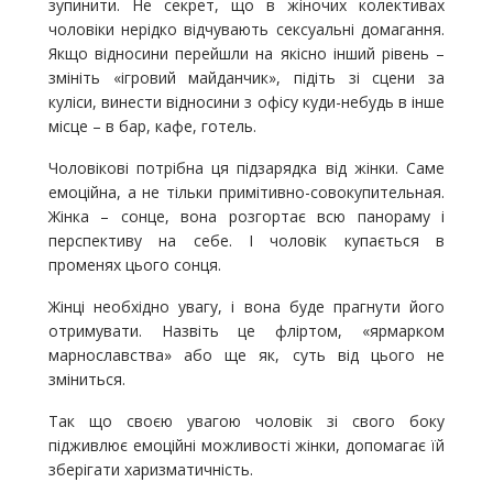
зупинити. Не секрет, що в жіночих колективах
чоловіки нерідко відчувають сексуальні домагання.
Якщо відносини перейшли на якісно інший рівень –
змініть «ігровий майданчик», підіть зі сцени за
куліси, винести відносини з офісу куди-небудь в інше
місце – в бар, кафе, готель.
Чоловікові потрібна ця підзарядка від жінки. Саме
емоційна, а не тільки примітивно-совокупительная.
Жінка – сонце, вона розгортає всю панораму і
перспективу на себе. І чоловік купається в
променях цього сонця.
Жінці необхідно увагу, і вона буде прагнути його
отримувати. Назвіть це фліртом, «ярмарком
марнославства» або ще як, суть від цього не
зміниться.
Так що своєю увагою чоловік зі свого боку
підживлює емоційні можливості жінки, допомагає їй
зберігати харизматичність.