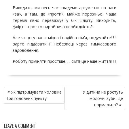
Виходить, ми весь час кладемо аргументи на ваги
«за», а там, де «проти», майже порожньо. Чаша
терезів явно переважує у бік флірту. Виходить,
флірт – просто виробнича необхідність?
Але якщо у вас є міцна і надійна сім’я, подумайте! ! !
варто піддавати її небезпеці через тимчасового
задоволення.
Роботу поміняти простіше. . . сім’я-це наше життя! ! !
Н
Як підтримувати чоловіка.
У дитини не ростуть
а
Три головних пункту
молочні зуби. Це
в
нормально?
и
г
LEAVE A COMMENT
а