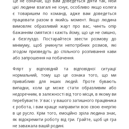
Це не означає, що вам доведеться діяти так, ніби
цієї людини взагалі не існує, особливо якщо колега
є товаришем по команді, адже вам доведеться
працювати разом в якийсь момент. Якщо людина
вимовляє образливий жарт про вас, чиніть опір
бажанням сміятися і кажіть йому, що це не смішно,
а безглуздо. Постарайтеся звести розмову до
мінімуму, щоб уникнути непотрібних розмов, які
згодом призведуть до спільного розпивання кави
або запрошення на побачення.
Флірт у відповідній та відповідної ситуації
нормальний, тому що це ознака того, що ми
привабливі для інших людей. Проте бувають
випадки, коли це може стати образливим або
недоречним, в залежності від того місця, в якому ви
перебуваєте. У вас і у вашого затишного працівника
є робота, і вам краще направити всю свою енергію
в це русло. Крім того, емоційно зріла людина знає,
як відокремити роботу від гри. Грайте, щоб ця гра
не заважала вашій родині.