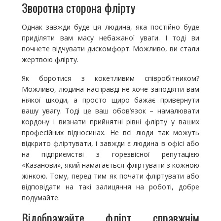
Зворотна сторона флірту
Однак завжди буде ця людина, яка постійно буде
приділяти вам масу небажаної уваги. І тоді ви
почнете відчувати дискомфорт. Можливо, ви стали
жертвою флірту.
Як боротися з кокетливим співробітником?
Можливо, людина насправді не хоче заподіяти вам
ніякої шкоди, а просто щиро бажає привернути
вашу увагу. Тоді це ваш обов’язок – намалювати
кордону і визнати прийнятні рівні флірту у ваших
професійних відносинах. Не всі люди так можуть
відкрито фліртувати, і завжди є людина в офісі або
на підприємстві з горезвісної репутацією
«Казанови», який намагається фліртувати з кожною
жінкою. Тому, перед тим як почати фліртувати або
відповідати на такі залицяння на роботі, добре
подумайте.
Відображайте флірт справжнім