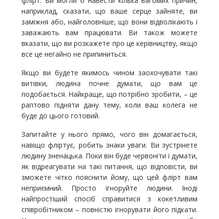
флірт. Ви могли б навести кілька вагомих причин,
наприклад, сказати, що ваше серце зайняте, ви
заміжня або, найголовніше, що вони відволікають і
заважають вам працювати. Ви також можете
вказати, що ви розкажете про це керівництву, якщо
все це негайно не припиниться.
Якщо ви будете якимось чином заохочувати такі
витівки, людина почне думати, що вам це
подобається. Найкраще, що потрібно зробити, – це
раптово підняти дану тему, коли ваш колега не
буде до цього готовий.
Запитайте у нього прямо, чого він домагається,
навіщо фліртує, робить знаки уваги. Ви зустрінете
людину зненацька. Поки він буде червоніти і думати,
як відреагувати на такі питання, що відповісти, ви
зможете чітко пояснити йому, що цей флірт вам
неприємний. Просто ігноруйте людини. Іноді
найпростіший спосіб справитися з кокетливим
співробітником – повністю ігнорувати його підкати.