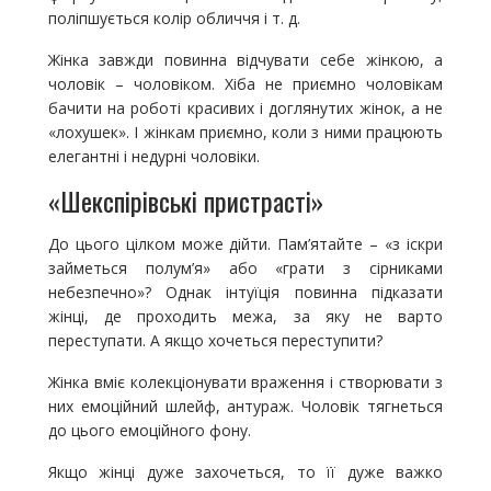
поліпшується колір обличчя і т. д.
Жінка завжди повинна відчувати себе жінкою, а
чоловік – чоловіком. Хіба не приємно чоловікам
бачити на роботі красивих і доглянутих жінок, а не
«лохушек». І жінкам приємно, коли з ними працюють
елегантні і недурні чоловіки.
«Шекспірівські пристрасті»
До цього цілком може дійти. Пам’ятайте – «з іскри
займеться полум’я» або «грати з сірниками
небезпечно»? Однак інтуїція повинна підказати
жінці, де проходить межа, за яку не варто
переступати. А якщо хочеться переступити?
Жінка вміє колекціонувати враження і створювати з
них емоційний шлейф, антураж. Чоловік тягнеться
до цього емоційного фону.
Якщо жінці дуже захочеться, то її дуже важко