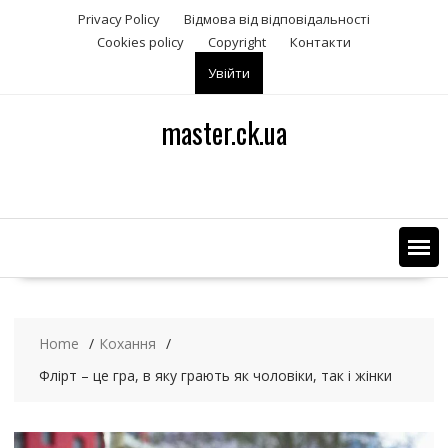
S
Privacy Policy
Відмова від відповідальності
k
Сookies policy
Copyright
Контакти
i
Увійти
p
t
o
master.ck.ua
c
o
n
t
e
n
t
Home
Кохання
Флірт – це гра, в яку грають як чоловіки, так і жінки