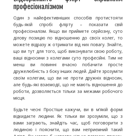
професіоналізмом
Один з найефективніших способів протистояти
будь-якій спробі флірту – показати свій
професіоналізм. Якщо ви приймете серйозну, суто
ділову позицію по відношенню до своїх колег, то
можете відразу ж отримати від них повагу. Знайте,
що ви тут для того, щоб виконувати свою роботу,
ваші відносини з колегами суто професійні. Тим не
менш ви повинні вчасно побачити просте
дружелюбність з боку інших людей. Дайте зрозуміти
своїм колегам, що ви не проти дружніх відносин,
але будь-які взаємодії, що не мають відношення до
роботи, дозволяється тільки за межами робочого
місця.
Будьте чесні Простіше кажучи, ви в м’якій формі
відкидаєте людини. Як тільки ви зрозуміли, що з
вами заграють, знайдіть час, щоб поговорити з
людиною і пояснити, що вам неприємний такий