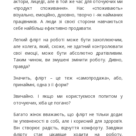
актори, лицедії, але в той же час для оточуючих ми
«продукт споживання». Нас «споживають»
візуально, емоційно, духовно, творчо і -як найманих
працівників. А люди зі своєї сторони навчаються
себе найбільш ефективно продавати.
Легкий флірт на роботі може бути захоплюючим,
але колега, який, схоже, не здатний контролювати
свої емоції, може бути абсолютно дратівливим.
Таким чином, ви змушені змінити роботу. Дивно,
правда?
Значить, флірт – це теж «самопродажа», або,
принаймні, одна з її форм?
Звичайно. І якщо ми користуємося попитом у
оточуючих, хіба це погано?
Багато жінок вважають, що флірт не тільки додає
їм упевненості в собі, але і корисний для здоров’я.
Він створює радість, відчуття комфорту. Завдяки
флірту стає цікавіше ходити на роботу,