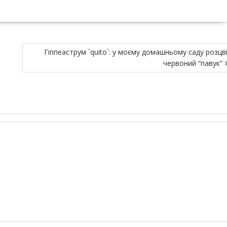
Гіппеаструм `quito`: у моєму домашньому саду розцв
червоний “павук”