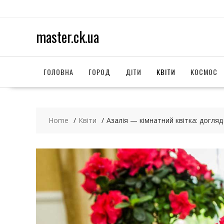
S
k
i
master.ck.ua
p
t
o
c
ГОЛОВНА
ГОРОД
ДІТИ
КВІТИ
КОСМОС
o
n
t
e
Home
Квіти
Азалія — кімнатний квітка: догля
n
t