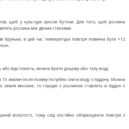
усів, щоб у культури зросли бутони. Для того, щоб рослина
тавлять рослина між двома стеклами.
ві бруньки, в цей час температура повітря повинна бути +12
лкон.
ь або відстоюють, можна брати дощову або талу воду.
 15 хвилин після поливу потрібно злити воду з піддону. Можна
о земля висохне, то горщик з рослиною ставлять в піддон з
еній вологості, тому слід постійно обприскувати повітря з