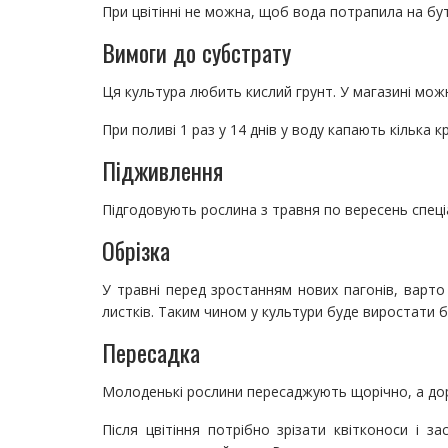
При цвітінні не можна, щоб вода потрапила на буто
Вимоги до субстрату
Ця культура любить кислий грунт. У магазині мож
При поливі 1 раз у 14 днів у воду капають кілька 
Підживлення
Підгодовують рослина з травня по вересень спеці
Обрізка
У травні перед зростанням нових пагонів, варто
листків. Таким чином у культури буде виростати б
Пересадка
Молоденькі рослини пересаджують щорічно, а доро
Після цвітіння потрібно зрізати квітконоси і за