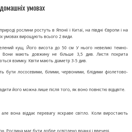
 домашніх умовах
природі рослини ростуть в Японії і Китаї, на півдні Європи і на
ніх умовах вирощують всього 2 види.
зелений кущ. Його висота до 50 см У нього невеликі темно-
. Вони мають довжину не більше 3,5 див. Листя покрита
ться взимку. Квіти мають діаметр 3-5 див.
уть бути лососевими, білими, червоними, блідими фіолетово-
дити його можна лише після того, як воно повністю відцвіте.
 але вона віддає перевагу яскраве світло. Коли виростають
н. Рослина має бути добре освітлено вранці і ввечері.