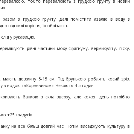
перевалкою, тобто перевалюють з грудкою грунту в новий
их.
разом з грудкою грунту. Далі помістити азалію в воду з
о підгнилі коріння, їх обрізають.
слід у рукавицях.
ремішують рівні частини моху-сфагнуму, вермикуліту, піску.
у, мають довжину 5-15 см. Під брунькою роблять косий зріз.
у з водою і «Корневином». Чекають 4-5 годин.
рикривають банкою з скла зверху, але кожен день потрібно
ко +25 градусів.
анку на все більш довгий час. Потім висаджують культуру в