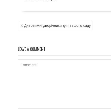
Н
Дивовижні дворічники для вашого саду
а
в
и
г
LEAVE A COMMENT
а
ц
и
я
п
о
з
а
п