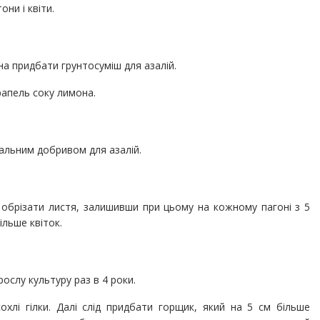
ни і квіти.
на придбати грунтосуміш для азалій.
крапель соку лимона.
альним добривом для азалій.
 обрізати листя, залишивши при цьому на кожному пагоні з 5
ільше квіток.
слу культуру раз в 4 роки.
сохлі гілки. Далі слід придбати горщик, який на 5 см більше