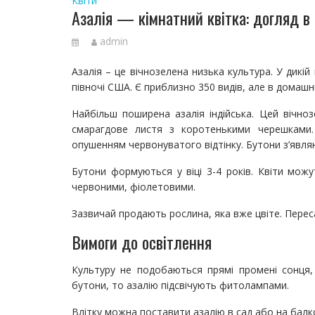
Квіти
Азалія — кімнатний квітка: догляд в
admin
Азалія – це вічнозелена низька культура. У дикій 
півночі США. Є приблизно 350 видів, але в домаш
Найбільш поширена азалія індійська. Цей вічно
смарагдове листя з коротенькими черешками
опушенням червонуватого відтінку. Бутони з’являю
Бутони формуються у віці 3-4 років. Квіти мож
червоними, фіолетовими.
Зазвичай продають рослина, яка вже цвіте. Переса
Вимоги до освітлення
Культуру не подобаються прямі промені сонця,
бутони, то азалію підсвічують фитолампами.
Влітку можна поставити азалію в сад або на балко