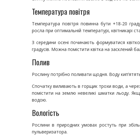
Температура повітря
Температура повітря повинна бути +18-20 град
росла при оптимальній температурі, квітникарі с
З середини осені починають формуватися квітко
градусів. Можна помістити квітка на засклений ба
Полив
Рослину потрібно поливати щодня. Воду кип’ятят
Спочатку виливають в горщик трохи води, а через
помістити на землю невеликі шматки льоду. Якщ
водою.
Вологість
Рослини в природних умовах ростуть при збільш
пульверизатора.