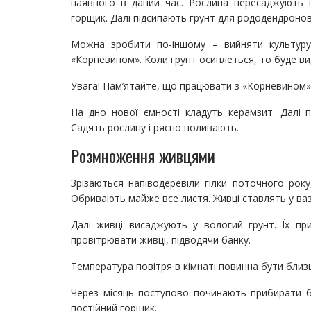
наявного в даний час. Рослина пересаджують 
горщик. Далі підсипають грунт для рододендронов
Можна зробити по-іншому – вийняти культуру 
«Корневином». Коли грунт осиплеться, то буде видн
Увага! Пам’ятайте, що працювати з «Корневином» 
На дно нової ємності кладуть керамзит. Далі пе
Садять рослину і рясно поливають.
Розмноження живцями
Зрізаються напіводеревіли гілки поточного рок
Обривають майже все листя. Живці ставлять у ваз
Далі живці висаджують у вологий грунт. Їх п
провітрювати живці, підводячи банку.
Температура повітря в кімнаті повинна бути близь
Через місяць поступово починають прибирати б
постійний горщик.